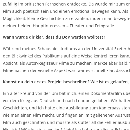
zufällig im britischen Fernsehen entdeckte. Da wurde mir zum e
Film auch poetisch sein und einen emotional bewegen kann. Als P
Möglichkeit, kleine Geschichten zu erzählen, indem man bewegte
meiner beiden Hauptinteressen – Theater und Fotografie.
Wann wurde dir klar, dass du DoP werden wolltest?
Während meines Schauspielstudiums an der Universität Exeter h
den Blickwinkel des Publikums auf eine Weise kontrollieren kann,
Absicht, als Autor/Regisseur Filme zu machen, merkte aber bald,
Filmemachen der visuelle Aspekt war, war es schnell klar, dass i
Kannst du dein erstes Projekt beschreiben? Wie ist es gelaufe
Ein alter Freund von der Uni bat mich, einen Dokumentarfilm übe
vor dem Krieg aus Deutschland nach London geflohen. Wir hatte
Geschichten, und ich hatte eine Ausbildung zum Kameraassisten
wie man einen Film macht, und fingen an, mit geliehener Ausrüst
Film auch geschnitten und musste als Cutter all die Fehler ausb
Hinsicht! Würde ich es wollen? Nein! Ich habe aus dieser Erfahru