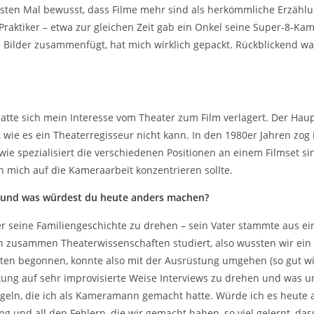
rsten Mal bewusst, dass Filme mehr sind als herkömmliche Erzählun
raktiker – etwa zur gleichen Zeit gab ein Onkel seine Super-8-Kam
 Bilder zusammenfügt, hat mich wirklich gepackt. Rückblickend wa
atte sich mein Interesse vom Theater zum Film verlagert. Der Hau
 wie es ein Theaterregisseur nicht kann. In den 1980er Jahren zog 
 wie spezialisiert die verschiedenen Positionen an einem Filmset 
ch mich auf die Kameraarbeit konzentrieren sollte.
n, und was würdest du heute anders machen?
r seine Familiengeschichte zu drehen – sein Vater stammte aus ei
n zusammen Theaterwissenschaften studiert, also wussten wir ein
ten begonnen, konnte also mit der Ausrüstung umgehen (so gut wie
ung auf sehr improvisierte Weise Interviews zu drehen und was un
ügeln, die ich als Kameramann gemacht hatte. Würde ich es heute 
ng und all den Fehlern, die wir gemacht haben, so viel gelernt, das