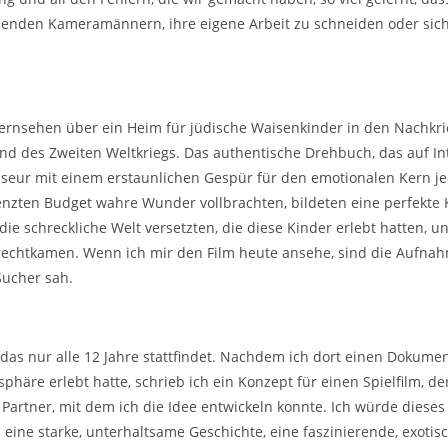
enden Kameramännern, ihre eigene Arbeit zu schneiden oder sich
ernsehen über ein Heim für jüdische Waisenkinder in den Nachkrie
d des Zweiten Weltkriegs. Das authentische Drehbuch, das auf In
seur mit einem erstaunlichen Gespür für den emotionalen Kern j
nzten Budget wahre Wunder vollbrachten, bildeten eine perfekte 
 die schreckliche Welt versetzten, die diese Kinder erlebt hatten, 
urechtkamen. Wenn ich mir den Film heute ansehe, sind die Aufn
Sucher sah.
das nur alle 12 Jahre stattfindet. Nachdem ich dort einen Dokume
phäre erlebt hatte, schrieb ich ein Konzept für einen Spielfilm, d
rtner, mit dem ich die Idee entwickeln konnte. Ich würde dieses P
 eine starke, unterhaltsame Geschichte, eine faszinierende, exotis